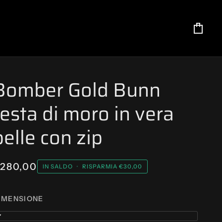
Carre
Bomber Gold Bunn
testa di moro in vera
pelle con zip
280,00
IN SALDO
•
RISPARMIA
€30,00
IMENSIONE
6