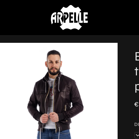
€
D
4