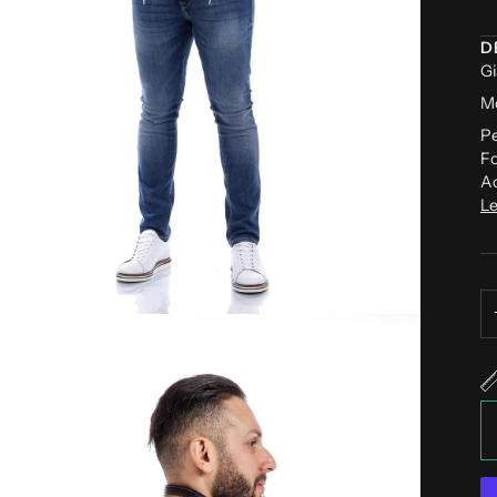
D
Gi
Mo
Pe
Fo
Ac
Le